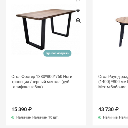
Где посмотреть
Стол Фостер 1380*800*750 Ноги
Стол Раунд ра
трапеция /черный металл (дуб
(1400) *800 мм
галифакс табак)
Мех-м бабочка
15 390 ₽
43 730 ₽
Наличие: Наличие:
10 шт.
Наличие: Нали