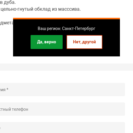
в дуба.
ельно-гнутый обклад из масссива.
едмета мебели.
Ваш регион: Санкт-Петербург
Да, верно
Нет, другой