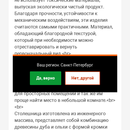
не использует токсические материалы,
выпуская экологически чистый продукт.
Благодаря прочности, устойчивости к
механическим воздействиям, эти изделия
считаются самыми практичными. Материал,
обладающий благородной текстурой,
который при необходимости можно
отреставрировать и вернуть
первоначальный вид.<br>
<br>
Ваш регион: Санкт-Петербург
Столы с прямоугольной столешницей
вместительны и экономят полезное
Да, верно
Нет, другой
пространство за счет возможности
размещения их у стены или окна, подходят
для просторных помещений и так же им
проще найти место в небольшой комнате.<br>
<br>
Столешница изготовлена из инженерного
массива, представляет собой комбинацию
древесины дуба и ольхи с формой кромки