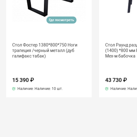
Где посмотреть
Стол Фостер 1380*800*750 Ноги
Стол Раунд ра
трапеция /черный металл (дуб
(1400) *800 мм
галифакс табак)
Мех-м бабочка
15 390 ₽
43 730 ₽
Наличие: Наличие:
10 шт.
Наличие: Нали