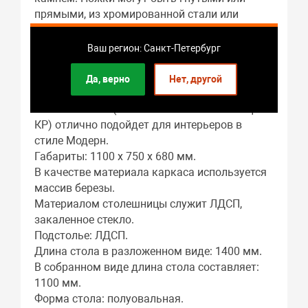
прямыми, из хромированной стали или
массива березы в одном из трех цветов -
выбор комбинаций просто огромный.
Ваш регион: Санкт-Петербург
Да, верно
Нет, другой
Стол Чикаго СТ МП 1100(1400)*680*750 Ноги
01 гальваника (стекло Бежевое матовое цвет
КР) отлично подойдет для интерьеров в
стиле Модерн.
Габариты: 1100 x 750 x 680 мм.
В качестве материала каркаса используется
массив березы.
Материалом столешницы служит ЛДСП,
закаленное стекло.
Подстолье: ЛДСП.
Длина стола в разложенном виде: 1400 мм.
В собранном виде длина стола составляет:
1100 мм.
Форма стола: полуовальная.