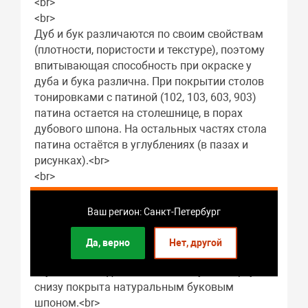
<br>
<br>
Дуб и бук различаются по своим свойствам
(плотности, пористости и текстуре), поэтому
впитывающая способность при окраске у
дуба и бука различна. При покрытии столов
тонировками с патиной (102, 103, 603, 903)
патина остается на столешнице, в порах
дубового шпона. На остальных частях стола
патина остаётся в углублениях (в пазах и
рисунках).<br>
<br>
Все несущие части деревянных столов: ноги,
лапы, царги - изготовлены из массива бука.
Ваш регион: Санкт-Петербург
Основа столешницы изготовлена из
мебельной древесно-стружечной плиты.<br>
Да, верно
Нет, другой
С торцов столешница отделана цельно-
гнутым обкладом из массива бука, сверху и
снизу покрыта натуральным буковым
шпоном.<br>