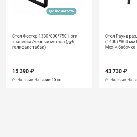
Где посмотреть
Стол Фостер 1380*800*750 Ноги
Стол Раунд ра
трапеция /черный металл (дуб
(1400) *800 мм
галифакс табак)
Мех-м бабочка
15 390 ₽
43 730 ₽
Наличие: Наличие:
10 шт.
Наличие: Нали