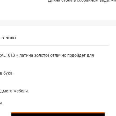
Длина стола в собранном виде, м
ОТЗЫВЫ
RAL1013 + патина золото) отлично подойдет для
в бука.
.
едмета мебели.
м.