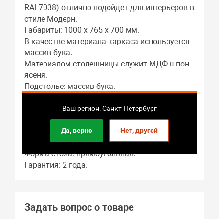
RAL7038) отлично подойдет для интерьеров в
стиле Модерн.
Габариты: 1000 x 765 x 700 мм.
В качестве материала каркаса используется
массив бука.
Материалом столешницы служит МДФ шпон
ясеня.
Подстолье: массив бука.
Гостиная – это основное предназначение
этого предмета мебели.
Ваш регион: Санкт-Петербург
Длина стола в разложенном виде: 1400 мм.
Да, верно
Нет, другой
В собранном виде длина стола составляет:
1000 мм.
Форма стола: прямоугольная.
Гарантия: 2 года.
Задать вопрос о товаре