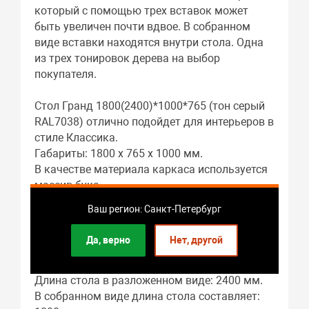
который с помощью трех вставок может
быть увеличен почти вдвое. В собранном
виде вставки находятся внутри стола. Одна
из трех тонировок дерева на выбор
покупателя.
Стол Гранд 1800(2400)*1000*765 (тон серый
RAL7038) отлично подойдет для интерьеров в
стиле Классика.
Габариты: 1800 x 765 x 1000 мм.
В качестве материала каркаса используется
массив бука.
Материалом столешницы служит МДФ шпон
Ваш регион: Санкт-Петербург
ясеня.
Подстолье: массив бука.
Да, верно
Нет, другой
Гостиная – это основное предназначение
этого предмета мебели.
Длина стола в разложенном виде: 2400 мм.
В собранном виде длина стола составляет: