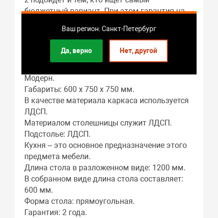
бюджетный вариант. При этом гарантия на
стол составляет 2 года.
Ваш регион: Санкт-Петербург
Стол кухонный ломберный DecoLine-2
Да, верно
Нет, другой
600(1200)*750мм ноги 02 хром (Венге)
отлично подойдет для интерьеров в стиле
Модерн.
Габариты: 600 x 750 x 750 мм.
В качестве материала каркаса используется
ЛДСП.
Материалом столешницы служит ЛДСП.
Подстолье: ЛДСП.
Кухня – это основное предназначение этого
предмета мебели.
Длина стола в разложенном виде: 1200 мм.
В собранном виде длина стола составляет:
600 мм.
Форма стола: прямоугольная.
Гарантия: 2 года.