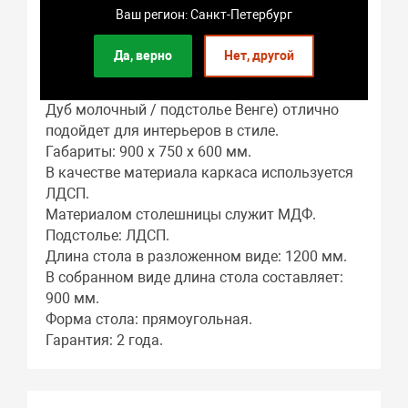
его модной изюминкой притягивающей
Ваш регион: Санкт-Петербург
взгляды. Гарантия на стол: 2 года.
Да, верно
Нет, другой
Стол кухонный раздвижной DecoLine-1
900(1200)*600мм ноги 01 хром (столешница
Дуб молочный / подстолье Венге) отлично
подойдет для интерьеров в стиле.
Габариты: 900 x 750 x 600 мм.
В качестве материала каркаса используется
ЛДСП.
Материалом столешницы служит МДФ.
Подстолье: ЛДСП.
Длина стола в разложенном виде: 1200 мм.
В собранном виде длина стола составляет:
900 мм.
Форма стола: прямоугольная.
Гарантия: 2 года.