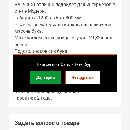
RAL9005) отлично подойдет для интерьеров в
стиле Модерн.
Габариты: 1200 x 765 x 800 мм.
В качестве материала каркаса используется
массив бука.
Материалом столешницы служит МДФ шпон
ясеня.
Подстолье: массив бука.
Гостиная – это основное предназначение
этого предмета мебели.
Ваш регион: Санкт-Петербург
Длина стола в разложенном виде: 1700 мм.
Да, верно
Нет, другой
В собранном виде длина стола составляет:
1200 мм.
Форма стола: прямоугольная.
Гарантия: 2 года.
Задать вопрос о товаре