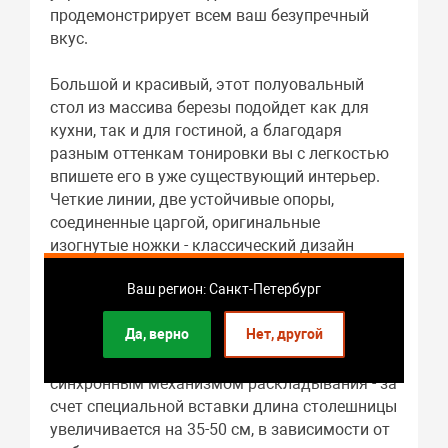
продемонстрирует всем ваш безупречный
вкус.
Большой и красивый, этот полуовальный
стол из массива березы подойдет как для
кухни, так и для гостиной, а благодаря
разным оттенкам тонировки вы с легкостью
впишете его в уже существующий интерьер.
Четкие линии, две устойчивые опоры,
соединенные царгой, оригинальные
изогнутые ножки - классический дизайн
никогда не выйдет из моды, а практичность и
Ваш регион: Санкт-Петербург
надежность натурального дерева позволит
столу даже через много лет интенсивной
Да, верно
Нет, другой
эксплуатации сохранить идеальный внешний
вид. Помимо этого стол оснащен
синхронным механизмом раскладывания - за
счет специальной вставки длина столешницы
увеличивается на 35-50 см, в зависимости от