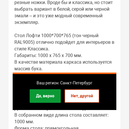
резные ножки. Вроде бы и классика, но стоит
выбрать вариант в белой, серой или черной
эмали – и это уже модный современный
экземпляр.
Стол Лофти 1000*700*765 (тон черный
RAL9005) отлично подойдет для интерьеров в
стиле Классика.
Габариты: 1000 x 765 x 700 мм.
В качестве материала каркаса используется
массив бука.
Материалом столешницы служит МДФ шпон
ясеня.
Ваш регион: Санкт-Петербург
Подстолье: массив бука.
Гостиная – это основное предназначение
Да, верно
Нет, другой
этого предмета мебели.
Длина стола в разложенном виде: 1000 мм.
В собранном виде длина стола составляет:
1000 мм.
Форма стола: прямоугольная.