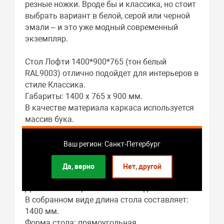
резные ножки. Вроде бы и классика, но стоит
выбрать вариант в белой, серой или черной
эмали – и это уже модный современный
экземпляр.
Стол Лофти 1400*900*765 (тон белый
RAL9003) отлично подойдет для интерьеров в
стиле Классика.
Габариты: 1400 x 765 x 900 мм.
В качестве материала каркаса используется
массив бука.
Материалом столешницы служит МДФ шпон
ясеня.
Ваш регион: Санкт-Петербург
Подстолье: массив бука.
Гостиная – это основное предназначение
Да, верно
Нет, другой
этого предмета мебели.
Длина стола в разложенном виде: 1400 мм.
В собранном виде длина стола составляет:
1400 мм.
Форма стола: прямоугольная.