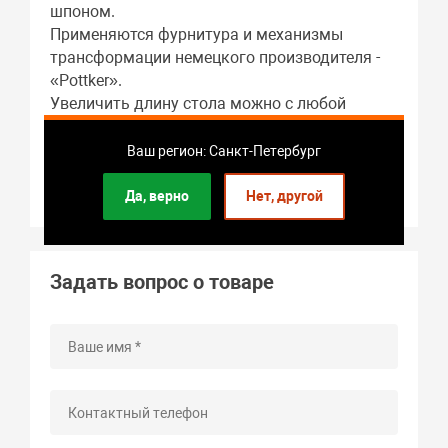
шпоном.
Применяются фурнитура и механизмы
трансформации немецкого производителя -
«Pottker».
Увеличить длину стола можно с любой
стороны. Столешница не имеет стыковочного
шва посередине.
Ваш регион: Санкт-Петербург
Толщина покрытия: керамогранит - 6 мм;
стекло - 4 мм.
Да, верно
Нет, другой
Задать вопрос о товаре