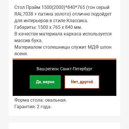
Стол Прайм 1500(2000)*840*765 (тон серый
RAL7038 + патина золото) отлично подойдет
для интерьеров в стиле Классика.
Габариты: 1500 x 765 x 840 мм.
В качестве материала каркаса используется
массив бука.
Материалом столешницы служит МДФ шпон
ясеня.
Подстолье: массив бука.
Гостиная – это основное предназначение
Ваш регион: Санкт-Петербург
этого предмета мебели.
Длина стола в разложенном виде: 2000 мм.
Да, верно
Нет, другой
В собранном виде длина стола составляет:
1500 мм.
Форма стола: овальная.
Гарантия: 2 года.