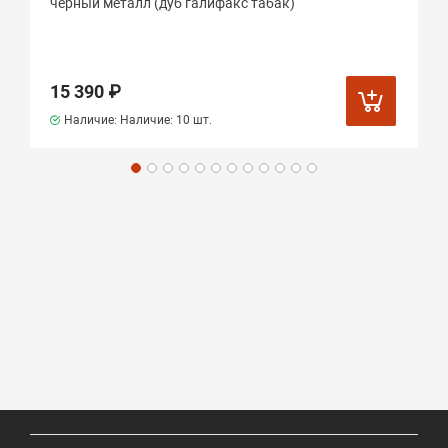
черный металл (дуб галифакс табак)
15 390 ₽
Наличие: Наличие:
10 шт.