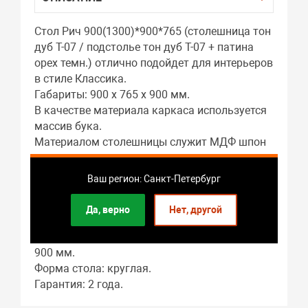
Стол Рич 900(1300)*900*765 (столешница тон
дуб Т-07 / подстолье тон дуб Т-07 + патина
орех темн.) отлично подойдет для интерьеров
в стиле Классика.
Габариты: 900 x 765 x 900 мм.
В качестве материала каркаса используется
массив бука.
Материалом столешницы служит МДФ шпон
ясеня.
Подстолье: массив бука.
Ваш регион: Санкт-Петербург
Гостиная – это основное предназначение
этого предмета мебели.
Да, верно
Нет, другой
Длина стола в разложенном виде: 1300 мм.
В собранном виде длина стола составляет:
900 мм.
Форма стола: круглая.
Гарантия: 2 года.