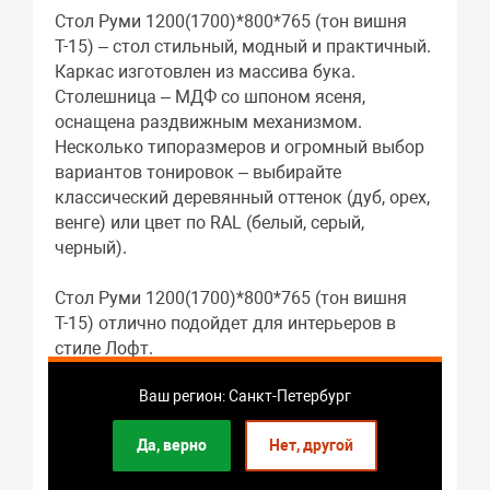
Стол Руми 1200(1700)*800*765 (тон вишня
Т-15) – стол стильный, модный и практичный.
Каркас изготовлен из массива бука.
Столешница – МДФ со шпоном ясеня,
оснащена раздвижным механизмом.
Несколько типоразмеров и огромный выбор
вариантов тонировок – выбирайте
классический деревянный оттенок (дуб, орех,
венге) или цвет по RAL (белый, серый,
черный).
Стол Руми 1200(1700)*800*765 (тон вишня
Т-15) отлично подойдет для интерьеров в
стиле Лофт.
Габариты: 1200 x 765 x 800 мм.
Ваш регион: Санкт-Петербург
В качестве материала каркаса используется
массив бука.
Да, верно
Нет, другой
Материалом столешницы служит МДФ шпон
ясеня.