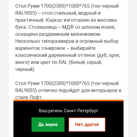
Стол Руми 1700(2300)*1000*765 (тон черный
RAL9005) – стол стильный, модный и
практичный. Каркас изготовлен из массива
бука. Столешница – МДФ со шпоном ясеня,
оснащена раздвижным механизмом.
Несколько типоразмеров и огромный выбор
вариантов тонировок – выбирайте
классический деревянный оттенок (дуб, орех,
венге) или цвет по RAL (белый, серый,
черный).
Стол Руми 1700(2300)*1000*765 (тон черный
RAL9005) отлично подойдет для интерьеров в
стиле Лофт.
Габариты: 1700 x 765 x 1000 мм.
Ваш регион: Санкт-Петербург
В качестве материала каркаса используется
массив бука.
Да, верно
Нет, другой
Материалом столешницы служит МДФ шпон
ясеня.