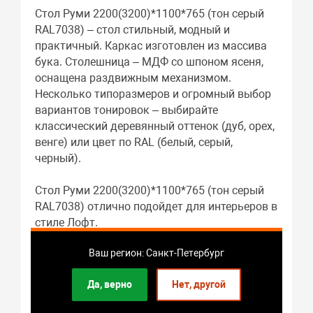
Стол Руми 2200(3200)*1100*765 (тон серый
RAL7038) – стол стильный, модный и
практичный. Каркас изготовлен из массива
бука. Столешница – МДФ со шпоном ясеня,
оснащена раздвижным механизмом.
Несколько типоразмеров и огромный выбор
вариантов тонировок – выбирайте
классический деревянный оттенок (дуб, орех,
венге) или цвет по RAL (белый, серый,
черный).
Стол Руми 2200(3200)*1100*765 (тон серый
RAL7038) отлично подойдет для интерьеров в
стиле Лофт.
Габариты: 2200 x 765 x 1100 мм.
Ваш регион: Санкт-Петербург
В качестве материала каркаса используется
массив бука.
Да, верно
Нет, другой
Материалом столешницы служит МДФ шпон
ясеня.