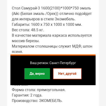
Стол Самурай-3 1600(2100)*1000*750 эмаль
(Айс (Белая эмаль /Орех)) отлично подойдет
для интерьеров в стиле Экомебель.
Габариты: 1600 x 750 x 1000 x 1000 мм.
Вес стола: 48.5 кг.
В качестве материала каркаса используется
массив березы.
Материалом столешницы служит МДФ, шпон
ясеня.
Подстолье: массив бука.
Гостиная – это основное предназначение
Ваш регион: Санкт-Петербург
этого предмета мебели.
Длина стола в разложенном виде: 2100 мм.
Да, верно
Нет, другой
В собранном виде длина стола составляет:
1600 мм.
Форма стола: прямоугольная.
Гарантия: 2 года.
Производство: ЭКОМЕБЕЛЬ.