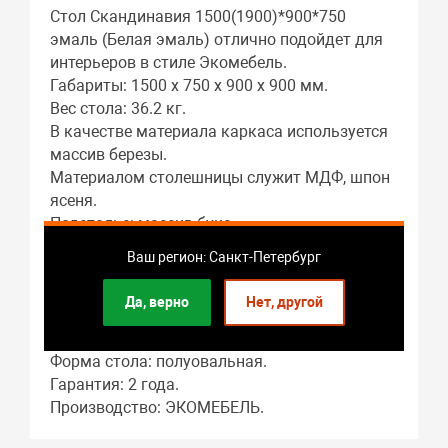
Стол Скандинавия 1500(1900)*900*750
эмаль (Белая эмаль) отлично подойдет для
интерьеров в стиле Экомебель.
Габариты: 1500 x 750 x 900 x 900 мм.
Вес стола: 36.2 кг.
В качестве материала каркаса используется
массив березы.
Материалом столешницы служит МДФ, шпон
ясеня.
Подстолье: массив бука.
Гостиная – это основное предназначение
Ваш регион: Санкт-Петербург
этого предмета мебели.
Длина стола в разложенном виде: 1900 мм.
Да, верно
Нет, другой
В собранном виде длина стола составляет:
1500 мм.
Форма стола: полуовальная.
Гарантия: 2 года.
Производство: ЭКОМЕБЕЛЬ.