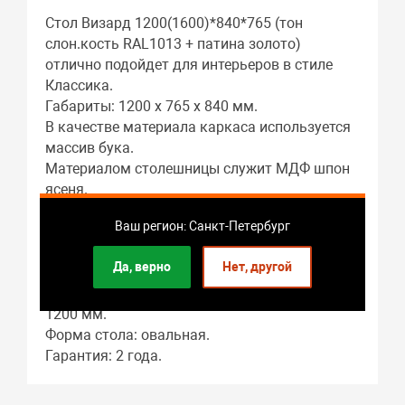
Стол Визард 1200(1600)*840*765 (тон
слон.кость RAL1013 + патина золото)
отлично подойдет для интерьеров в стиле
Классика.
Габариты: 1200 x 765 x 840 мм.
В качестве материала каркаса используется
массив бука.
Материалом столешницы служит МДФ шпон
ясеня.
Подстолье: массив бука.
Ваш регион: Санкт-Петербург
Гостиная – это основное предназначение
этого предмета мебели.
Да, верно
Нет, другой
Длина стола в разложенном виде: 1600 мм.
В собранном виде длина стола составляет:
1200 мм.
Форма стола: овальная.
Гарантия: 2 года.