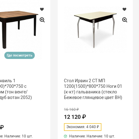
Где посмотреть
нвиль 1
Стол Ирвин 2 СТ МП
0)*700*750 с
1200(1500)*800*750 Ноги 01
м (тон венге/
(к-кт) гальваника (стекло
дуб вотан 2052)
Бежевое глянцевое цвет ВН)
16 160 ₽
12 120 ₽
 ₽
Экономия: 4 040 ₽
е: Наличие:
10 шт.
Наличие: Наличие:
10 шт.