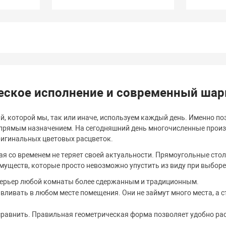
еское исполнение и современный ша
й, которой мы, так или иначе, используем каждый день. Именно п
м прямым назначением. На сегодняшний день многочисленные про
игинальных цветовых расцветок.
ая со временем не теряет своей актуальности. Прямоугольные сто
уществ, которые просто невозможно упустить из виду при выборе 
нтерьер любой комнаты более сдержанным и традиционным.
вливать в любом месте помещения. Они не займут много места, а
сравнить. Правильная геометрическая форма позволяет удобно расс