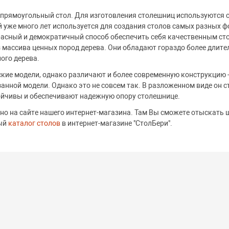
 прямоугольный стол. Для изготовления столешниц используютс
ый уже много лет используется для создания столов самых разных
асный и демократичный способ обеспечить себя качественным стол
из массива ценных пород дерева. Они обладают гораздо более дли
ого дерева.
кие модели, однако различают и более современную конструкцию -
занной модели. Однако это не совсем так. В разложенном виде он с
тойчивы и обеспечивают надежную опору столешнице.
но на сайте нашего интернет-магазина. Там Вы сможете отыскать 
ный
каталог столов
в интернет-магазине "СтолБери".