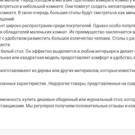
и мебели. Перед походом в магазин тщательно измерьте комнату и
мотреться в небольшой комнате. Они помогут создать неповториму
комнате. В свою очередь большие столы будут смотреться как мин
ещений.
ант широко распространен среди покупателей. Однако особо попу
ля обладателей маленьких комнат. Их преимущество заключается в
т с удобством разместить большое количество человек. Столы с 
шеств.
 белый стол. Он эффектно выделяется в любом интерьере и делае
ьная или квадратная модель предоставляет комфорт и удобство, 
й изготавливают из дерева или других материалов, которые извес
казанных характеристик. Недорогие товары, представленные на со
зможность купить дешевые обеденный или журнальный стол, котор
оставщиками. Мы регулярно получаем положительные отзывы и ко