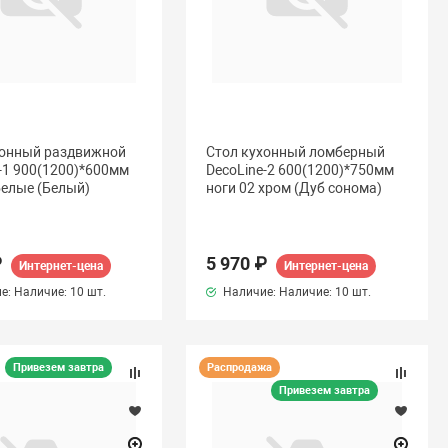
хонный раздвижной
Стол кухонный ломберный
-1 900(1200)*600мм
DecoLine-2 600(1200)*750мм
белые (Белый)
ноги 02 хром (Дуб сонома)
₽
5 970 ₽
Интернет-цена
Интернет-цена
е: Наличие:
10 шт.
Наличие: Наличие:
10 шт.
Привезем завтра
Распродажа
Привезем завтра