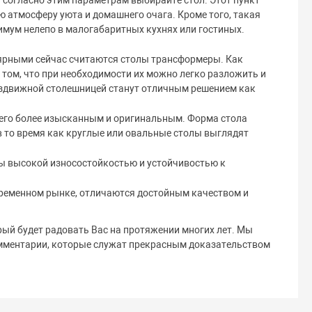
 согласно этим параметрам выбирайте стол. Этот пункт
ю атмосферу уюта и домашнего очага. Кроме того, такая
имум нелепо в малогабаритных кухнях или гостиных.
лярными сейчас считаются столы трансформеры. Как
 том, что при необходимости их можно легко разложить и
раздвижной столешницей станут отличным решением как
т его более изысканным и оригинальным. Форма стола
в то время как круглые или овальные столы выглядят
тны высокой износостойкостью и устойчивостью к
временном рынке, отличаются достойным качеством и
ый будет радовать Вас на протяжении многих лет. Мы
мментарии, которые служат прекрасным доказательством