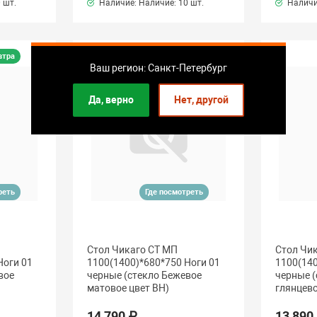
 шт.
Наличие: Наличие:
10 шт.
Наличи
втра
Привезем завтра
Ваш регион: Санкт-Петербург
Да, верно
Нет, другой
реть
Где посмотреть
Стол Чикаго СТ МП
Стол Чи
Ноги 01
1100(1400)*680*750 Ноги 01
1100(140
вое
черные (стекло Бежевое
черные (
матовое цвет ВН)
глянцево
14 790 ₽
13 890