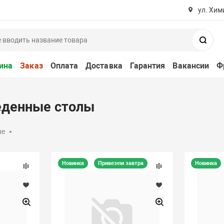
ул. Хим
Поис
ина
Заказ
Оплата
Доставка
Гарантия
Вакансии
Ф
еденные столы
не
Новинка
Привезем завтра
Новинка