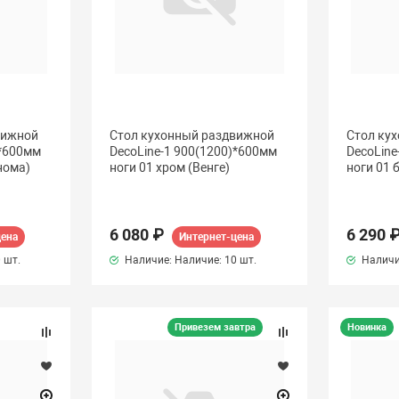
вижной
Стол кухонный раздвижной
Стол ку
)*600мм
DecoLine-1 900(1200)*600мм
DecoLine
нома)
ноги 01 хром (Венге)
ноги 01 
6 080 ₽
6 290 
цена
Интернет-цена
 шт.
Наличие: Наличие:
10 шт.
Наличи
Привезем завтра
Новинка