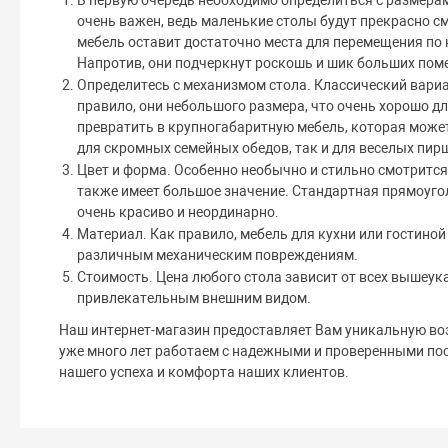
В первую очередь необходимо определиться с размерам
очень важен, ведь маленькие столы будут прекрасно с
мебель оставит достаточно места для перемещения по 
Напротив, они подчеркнут роскошь и шик больших пом
Определитесь с механизмом стола. Классический вари
правило, они небольшого размера, что очень хорошо д
превратить в крупногабаритную мебель, которая може
для скромных семейных обедов, так и для веселых пир
Цвет и форма. Особенно необычно и стильно смотрится
также имеет большое значение. Стандартная прямоугол
очень красиво и неординарно.
Материал. Как правило, мебель для кухни или гостино
различным механическим повреждениям.
Стоимость. Цена любого стола зависит от всех вышеу
привлекательным внешним видом.
Наш интернет-магазин предоставляет Вам уникальную во
уже много лет работаем с надежными и проверенными п
нашего успеха и комфорта наших клиентов.