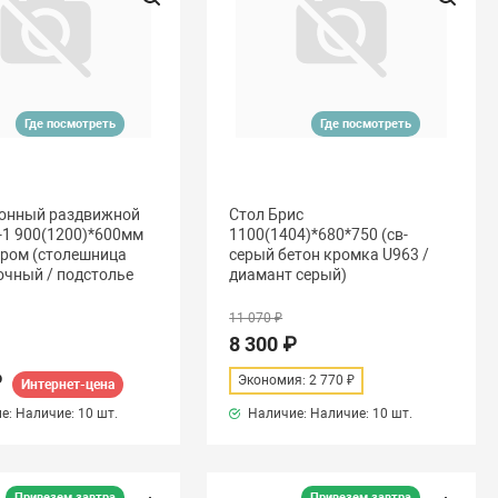
Где посмотреть
Где посмотреть
хонный раздвижной
Стол Брис
-1 900(1200)*600мм
1100(1404)*680*750 (св-
хром (столешница
серый бетон кромка U963 /
очный / подстолье
диамант серый)
11 070 ₽
8 300 ₽
₽
Экономия: 2 770 ₽
Интернет-цена
е: Наличие:
10 шт.
Наличие: Наличие:
10 шт.
Привезем завтра
Привезем завтра