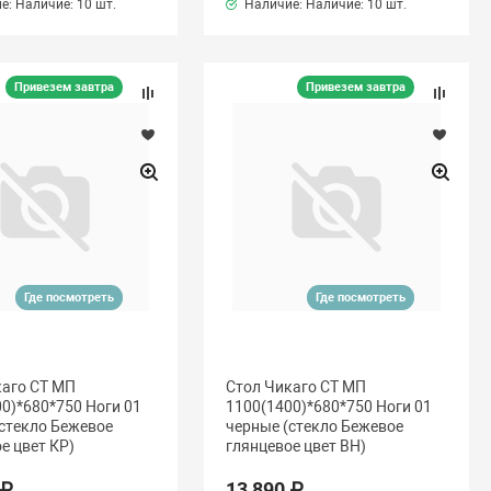
е: Наличие:
10 шт.
Наличие: Наличие:
10 шт.
Привезем завтра
Привезем завтра
Где посмотреть
Где посмотреть
каго СТ МП
Стол Чикаго СТ МП
0)*680*750 Ноги 01
1100(1400)*680*750 Ноги 01
стекло Бежевое
черные (стекло Бежевое
е цвет КР)
глянцевое цвет ВН)
 ₽
13 890 ₽