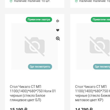
Наличие: Наличие:
10 шт.
Наличие: Наличие:
10
Привезем завтра
Привезем за
Где посмотреть
Где посмот
Стол Чикаго СТ МП
Стол Чикаго СТ МП
1100(1400)*680*750 Ноги 01
1100(1400)*680*750 
черные (стекло Белое
черные (стекло Беже
глянцевое цвет БЛ)
матовое цвет КР)
15 190 ₽
14 790 ₽