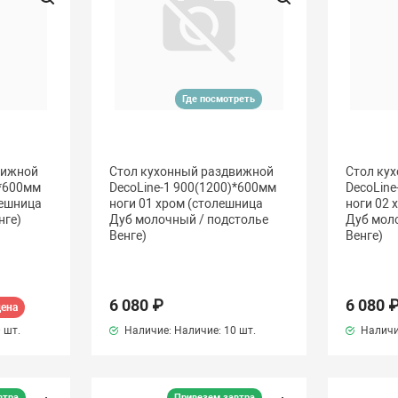
Где посмотреть
вижной
Стол кухонный раздвижной
Стол ку
)*600мм
DecoLine-1 900(1200)*600мм
DecoLine
лешница
ноги 01 хром (столешница
ноги 02 
нге)
Дуб молочный / подстолье
Дуб мол
Венге)
Венге)
6 080 ₽
6 080 
цена
 шт.
Наличие: Наличие:
10 шт.
Наличи
втра
Привезем завтра