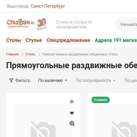
Ваш город:
Санкт-Петербург
Столы и стулья от
производителя
Столы
Стулья
Спецпредложение
Адреса 191 магаз
Главная
Столы
Прямоугольные раздвижные обеденные столы
Прямоугольные раздвижные об
По наличию
По популярности
По це
Фильтр
Новинка