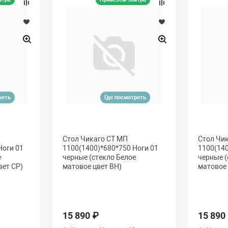
реть
Где посмотреть
Стол Чикаго СТ МП
Стол Чи
Ноги 01
1100(1400)*680*750 Ноги 01
1100(140
е
черные (стекло Белое
черные (
вет СР)
матовое цвет ВН)
матовое 
15 890 ₽
15 890