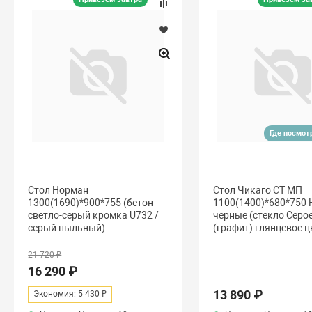
Где посмот
Стол Норман
Стол Чикаго СТ МП
1300(1690)*900*755 (бетон
1100(1400)*680*750 
светло-серый кромка U732 /
черные (стекло Серо
серый пыльный)
(графит) глянцевое ц
21 720 ₽
16 290 ₽
13 890 ₽
Экономия: 5 430 ₽