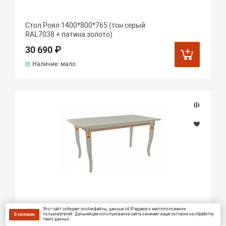
Стол Роял 1400*800*765 (тон серый
RAL7038 + патина золото)
30 690 ₽
Наличие: мало
Стол Роял 1600(2190)*900*765 (тон серый
Этот сайт собирает cookie-файлы, данные об IP-адресе и местоположении
пользователей. Дальнейшее использование сайта означает ваше согласие на обработку
Я согласен
RAL7038 + патина золото)
таких данных.